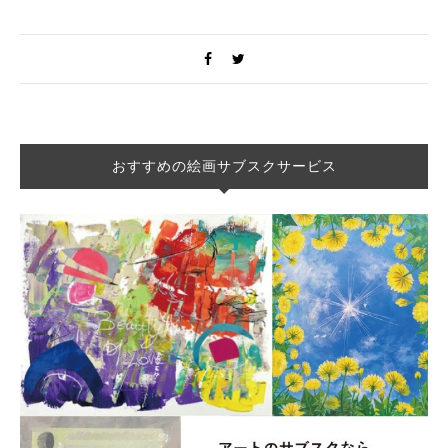
Warning
: Undefined variable $post in
/home/providerlp/muterium.com/public_html/magazi
おすすめの絵画サブスクサービス
content/plugins/redwood-core/inc/social_share.php
on line
21
Warning
: Attempt to read property "ID" on null in
/home/providerlp/muterium.com/public_html/magazi
content/plugins/redwood-core/inc/social_share.php