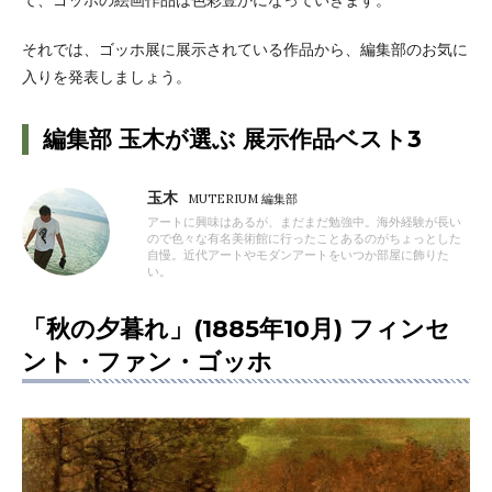
て、ゴッホの絵画作品は色彩豊かになっていきます。
それでは、ゴッホ展に展示されている作品から、編集部のお気に
入りを発表しましょう。
編集部 玉木が選ぶ 展示作品ベスト3
玉木
MUTERIUM 編集部
アートに興味はあるが、まだまだ勉強中。海外経験が長い
ので色々な有名美術館に行ったことあるのがちょっとした
自慢。近代アートやモダンアートをいつか部屋に飾りた
い。
「秋の夕暮れ」(1885年10月) フィンセ
ント・ファン・ゴッホ