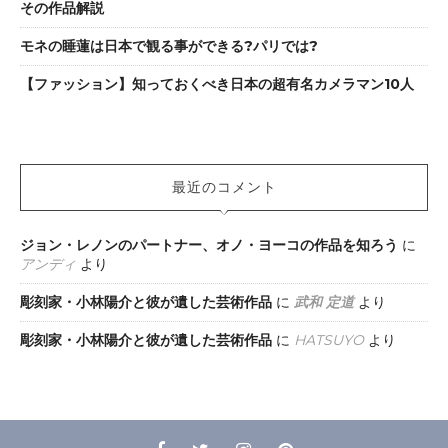
その作品解説
モネの睡蓮は日本で観る事ができる?パリでは?
【ファッション】知っておくべき日本の超有名カメラマン10人
最近のコメント
ジョン・レノンのパートナー、オノ・ヨーコの作品を知ろう
に
アンディ
より
彫刻家・小林陽介と彼が遺した芸術作品
に
武和 定道
より
彫刻家・小林陽介と彼が遺した芸術作品
に
HATSUYO
より