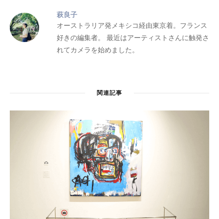
萩良子
content/plugins/redwood-core/inc/social_share.php
オーストラリア発メキシコ経由東京着。フランス
好きの編集者。 最近はアーティストさんに触発さ
on line
21
れてカメラを始めました。
Warning
: Attempt to read property "ID" on null in
関連記事
/home/providerlp/muterium.com/public_html/magazi
content/plugins/redwood-core/inc/social_share.php
on line
21