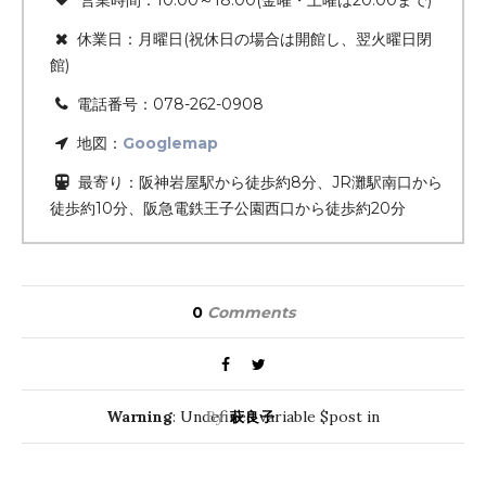
営業時間：10:00～18:00(金曜・土曜は20:00まで)
休業日：月曜日(祝休日の場合は開館し、翌火曜日閉
館)
電話番号：078-262-0908
地図：
Googlemap
最寄り：阪神岩屋駅から徒歩約8分、JR灘駅南口から
徒歩約10分、阪急電鉄王子公園西口から徒歩約20分
0
Comments
Warning
: Undefined variable $post in
By
萩良子
/home/providerlp/muterium.com/public_html/magazi