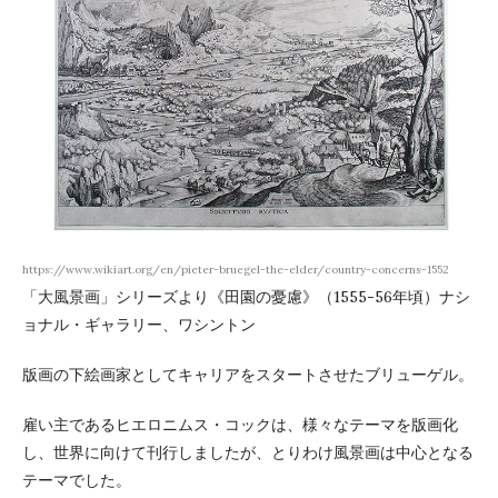
https://www.wikiart.org/en/pieter-bruegel-the-elder/country-concerns-1552
「大風景画」シリーズより《田園の憂慮》（1555-56年頃）ナシ
ョナル・ギャラリー、ワシントン
版画の下絵画家としてキャリアをスタートさせたブリューゲル。
雇い主であるヒエロニムス・コックは、様々なテーマを版画化
し、世界に向けて刊行しましたが、とりわけ風景画は中心となる
テーマでした。