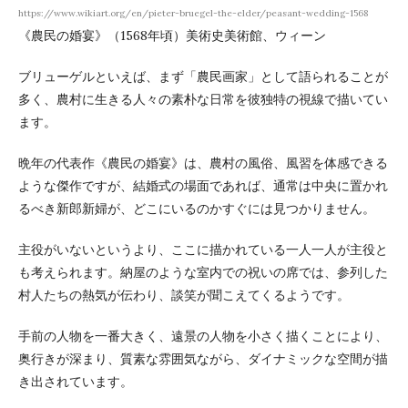
https://www.wikiart.org/en/pieter-bruegel-the-elder/peasant-wedding-1568
《農民の婚宴》（1568年頃）美術史美術館、ウィーン
ブリューゲルといえば、まず「農民画家」として語られることが
多く、農村に生きる人々の素朴な日常を彼独特の視線で描いてい
ます。
晩年の代表作《農民の婚宴》は、農村の風俗、風習を体感できる
ような傑作ですが、結婚式の場面であれば、通常は中央に置かれ
るべき新郎新婦が、どこにいるのかすぐには見つかりません。
主役がいないというより、ここに描かれている一人一人が主役と
も考えられます。納屋のような室内での祝いの席では、参列した
村人たちの熱気が伝わり、談笑が聞こえてくるようです。
手前の人物を一番大きく、遠景の人物を小さく描くことにより、
奥行きが深まり、質素な雰囲気ながら、ダイナミックな空間が描
き出されています。