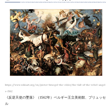
https://www.wikiart.org/en/pieter-bruegel-the-elder/the-fall-of-the-rebel-angel
s-1562
《反逆天使の墜落》（1562年）ベルギー王立美術館、ブリュッセ
ル