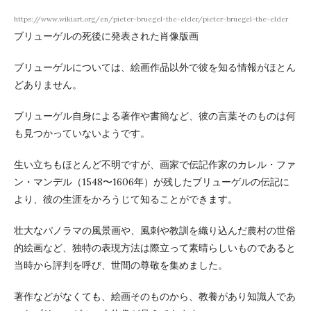
https://www.wikiart.org/en/pieter-bruegel-the-elder/pieter-bruegel-the-elder
ブリューゲルの死後に発表された肖像版画
ブリューゲルについては、絵画作品以外で彼を知る情報がほとん
どありません。
ブリューゲル自身による著作や書簡など、彼の言葉そのものは何
も見つかっていないようです。
生い立ちもほとんど不明ですが、画家で伝記作家のカレル・ファ
ン・マンデル（1548〜1606年）が残したブリューゲルの伝記に
より、彼の生涯をかろうじて知ることができます。
壮大なパノラマの風景画や、風刺や教訓を織り込んだ農村の世俗
的絵画など、独特の表現方法は際立って素晴らしいものであると
当時から評判を呼び、世間の尊敬を集めました。
著作などがなくても、絵画そのものから、教養があり知識人であ