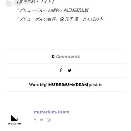
【参考文献・サイト】
『ブリューゲルへの招待』朝日新聞出版
『ブリューゲルの世界』森 洋子 著 とんぼの本
0
Comments
Warning
By
: Undefined variable $post in
MUTERIUM-TEAM
/home/providerlp/muterium.com/public_html/magazi
muterium-team
content/plugins/redwood-core/inc/social_share.php
on line
21