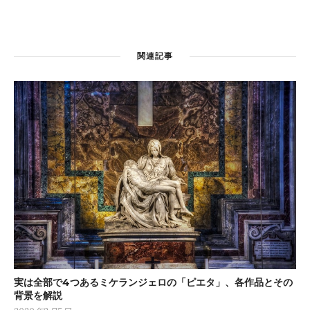
Warning
: Attempt to read property "ID" on null in
関連記事
/home/providerlp/muterium.com/public_html/magazi
content/plugins/redwood-core/inc/social_share.php
on line
21
実は全部で4つあるミケランジェロの「ピエタ」、各作品とその
背景を解説