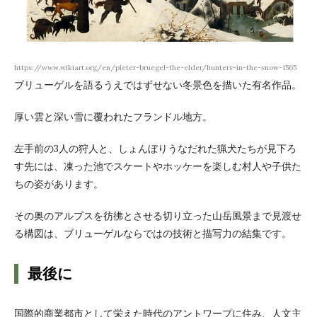
https://www.wikiart.org/en/pieter-bruegel-the-elder/hunters-in-the-snow-1565
ブリューゲルを語るうえではずせない冬景色を描いた有名作品。
厚い雲と深い雪に覆われたフランドル地方。
左手前の3人の狩人と、しょんぼりうなだれた猟犬たちが見下ろ
す先には、凍った池でスケートやホッケーを楽しむ村人や子供た
ちの姿があります。
その奥のアルプスを彷彿とさせる切り立った山岳風景まで見渡せ
る構図は、ブリューゲルならではの技術と描写力の結集です。
最後に
国際的商業都市として栄えた時代のアントワープに住み、人文主