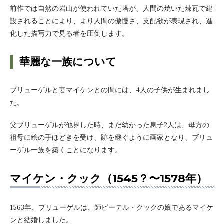
前作では自然の岩山が使われていた塔が、人間の焼いた煉瓦で建
設されることにより、より人間の傲慢さ、支配欲が表現され、進
化した描写力で見る者を圧倒します。
華麗な一族について
ブリューゲルと妻マイケンとの間には、4人の子供が生まれまし
た。
父ブリューゲルが他界した時、まだ幼かった息子2人は、母方の
祖母に絵の手ほどきを受け、跡を継ぐように画家となり、ブリュ
ーゲル一族を築くことになります。
マイケン・クック（1545？〜1578年）
1563年、ブリューゲルは、師ピーテル・クックの娘であるマイケ
ンと結婚しました。