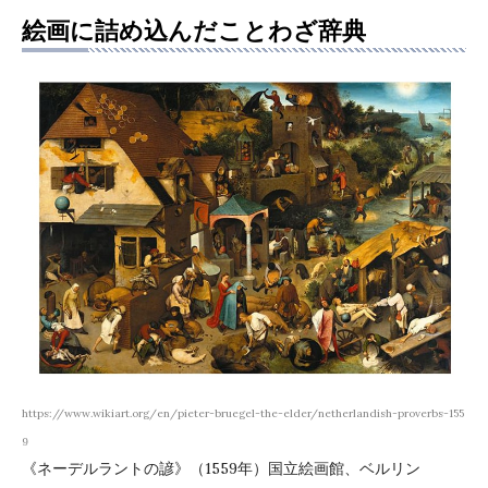
絵画に詰め込んだことわざ辞典
https://www.wikiart.org/en/pieter-bruegel-the-elder/netherlandish-proverbs-155
9
《ネーデルラントの諺》（1559年）国立絵画館、ベルリン