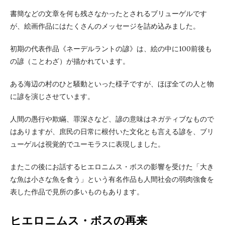
書簡などの文章を何も残さなかったとされるブリューゲルです
が、絵画作品にはたくさんのメッセージを詰め込みました。
初期の代表作品《ネーデルラントの諺》は、絵の中に100前後も
の諺（ことわざ）が描かれています。
ある海辺の村のひと騒動といった様子ですが、ほぼ全ての人と物
に諺を演じさせています。
人間の愚行や欺瞞、罪深さなど、諺の意味はネガティブなもので
はありますが、庶民の日常に根付いた文化とも言える諺を、ブリ
ューゲルは視覚的でユーモラスに表現しました。
またこの後にお話するヒエロニムス・ボスの影響を受けた「大き
な魚は小さな魚を食う」という有名作品も人間社会の弱肉強食を
表した作品で見所の多いものもあります。
ヒエロニムス・ボスの再来