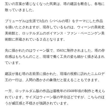
互いの言葉が通じなくなった民衆は、塔の建設を断念し、各地に
散っていきました。
ブリューゲルは生涯で3点の《バベルの塔》をテーマにした作品
を描いたとされますが、現存しているものは、ウィーンの美術史
美術館と、ロッテルダムのボイマンス・ファン・ベーニンゲン美
術館に所蔵されている２点となります。
先に描かれたのはウィーン版で、1563に制作されました。塔の存
在感はもちろんのこと、現場で働く工夫の姿も細かく描き込まれ
ています。
建設が進む塔の左前景に描かれた、現場の視察に訪れたニムロデ
王の一行は、人間の愚かさの象徴だと捉えることもできます。
一方、ロッテルダム版の作品は最晩年の1568年頃の制作と考えら
れています。サイズはウィーン版の半分ほどですが、こちらのほ
うが威圧感と不穏さが強調されています。