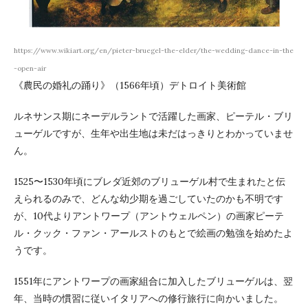
https://www.wikiart.org/en/pieter-bruegel-the-elder/the-wedding-dance-in-the
-open-air
《農民の婚礼の踊り》（1566年頃）デトロイト美術館
ルネサンス期にネーデルラントで活躍した画家、ピーテル・ブリ
ューゲルですが、生年や出生地は未だはっきりとわかっていませ
ん。
1525〜1530年頃にブレダ近郊のブリューゲル村で生まれたと伝
えられるのみで、どんな幼少期を過ごしていたのかも不明です
が、10代よりアントワープ（アントウェルペン）の画家ピーテ
ル・クック・ファン・アールストのもとで絵画の勉強を始めたよ
うです。
1551年にアントワープの画家組合に加入したブリューゲルは、翌
年、当時の慣習に従いイタリアへの修行旅行に向かいました。