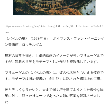
https://www.wikiart.org/en/pieter-bruegel-the-elder/the-little-tower-of-babel-1
563
《バベルの塔》（1568年頃） ボイマンス・ファン・ベーニンゲ
ン美術館、ロッテルダム
農村の日常を描き、世俗的絵画のイメージが強いブリューゲルで
すが、宗教の世界をモチーフとした作品も複数残しています。
ブリューゲルの《バベルの塔》は、彼の代名詞ともいえる傑作で
す。モチーフは旧約聖書の「創世記」に記された伝説上の巨塔。
神と等しくなりたいと、天まで届く塔を建てようとした傲慢な民
衆に対し、怒った神は一つであった人類の言葉を混乱させまし
た。