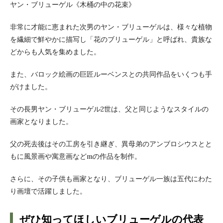
ヤン・ブリューゲル《木桶の中の花束》
非常に才能に恵まれた次男のヤン・ブリューゲルは、様々な植物
を繊細で鮮やかに描写し「花のブリューゲル」と呼ばれ、貴族な
どからも人気を集めました。
また、バロック絵画の巨匠ルーベンスとの共同作品をいくつも手
がけました。
その長男ヤン・ブリューゲル2世は、父と同じようなスタイルの
画家となりました。
父の死去後はその工房を引き継ぎ、異母弟のアンブロシウスとと
もに風景画や寓意画などmの作品を制作。
さらに、その子供も画家となり、ブリューゲル一族は五代にわた
り画壇で活躍しました。
ぜひ知ってほしいブリューゲルの代表