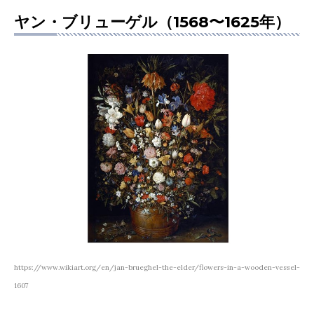
ヤン・ブリューゲル（1568〜1625年）
https://www.wikiart.org/en/jan-brueghel-the-elder/flowers-in-a-wooden-vessel-
1607