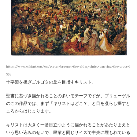
https://www.wikiart.org/en/pieter-bruegel-the-elder/christ-carrying-the-cross-1
564
十字架を担ぎゴルゴタの丘を目指すキリスト。
聖書に基づき描かれることの多いモチーフですが、ブリューゲル
のこの作品では、まず「キリストはどこ？」と目を凝らし探すと
ころからはじまります。
キリストは大きく一番目立つように描かれることがあたりまえと
いう思い込みのせいで、民衆と同じサイズで中央に埋もれている