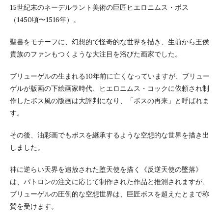
15世紀末のネーデルラント美術の巨匠ヒエロニムス・ボス
（1450頃〜1516年）。
聖書をモチーフに、幻想的で怪奇的な世界を描き、生前から王侯
貴族のファンもつくような大注目を浴びた画家でした。
ブリューゲルの生まれる10年前に亡くなっていますが、ブリュー
ゲルが版画の下絵画家時代、ヒエロニムス・コックに依頼され制
作したボス風の版画は大評判になり、「ボスの再来」と呼ばれま
す。
その後、油彩画でもボスを継承するような空想的な世界を描き出
しました。
神に逆らい天界を追放された堕天使を描く《反逆天使の墜落》
は、パトロンの注文に応じて制作された作品と推測されますが、
ブリューゲルの圧倒的な空想世界は、巨匠ボスを超えたとまで称
賛を受けます。