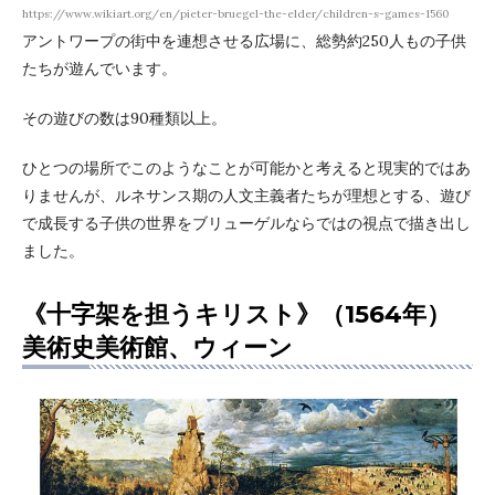
https://www.wikiart.org/en/pieter-bruegel-the-elder/children-s-games-1560
アントワープの街中を連想させる広場に、総勢約250人もの子供
たちが遊んでいます。
その遊びの数は90種類以上。
ひとつの場所でこのようなことが可能かと考えると現実的ではあ
りませんが、ルネサンス期の人文主義者たちが理想とする、遊び
で成長する子供の世界をブリューゲルならではの視点で描き出し
ました。
《十字架を担うキリスト》（1564年）
美術史美術館、ウィーン